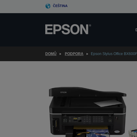
Skip
ČEŠTINA
to
main
content
DOMŮ
PODPORA
Epson Stylus Office BX600