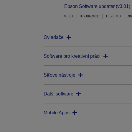
Epson Software updater (v3.01)
v.3.01
07-Jul-2026
15.20 MB
.d
Ovladače
Software pro kreativní práci
Síťové nástroje
Další software
Mobile Apps