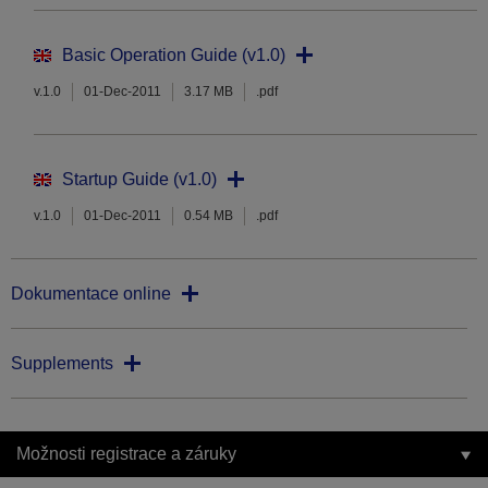
Basic Operation Guide (v1.0)
v.1.0
01-Dec-2011
3.17 MB
.pdf
Startup Guide (v1.0)
v.1.0
01-Dec-2011
0.54 MB
.pdf
Dokumentace online
Supplements
Možnosti registrace a záruky