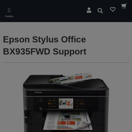
Skip
to
Hledat
main
Nabídka
content
Epson Stylus Office
BX935FWD Support