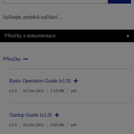
Vyčkejte, probíhá načítání…
Příručky a dokumentace
Příručky
Basic Operation Guide (v1.0)
v.1.0
01-Dec-2011
3.18 MB
.pdf
Startup Guide (v1.0)
v.1.0
01-Dec-2011
0.66 MB
.pdf