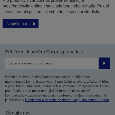
Pro produkty v záruce nás prosím kontaktujte
prostřednictvím online chatu, telefonu nebo e-mailu. Pokud
je váš produkt po záruce, vyhledejte servisní středisko.
Napište nám
Přihlášení k odběru Epson zpravodaje
Odesla
Odesláním své e-mailové adresy souhlasíte s přijímáním
marketingové komunikace, včetně provádění analýz a průzkumů trhu,
o produktech, službách, událostech a promoakcích společnosti Epson
prostřednictvím e-mailu nebo jinými formami elektronické
komunikace, v závislosti na vašich preferencí a chovní na webu, jak
je popsáno v
Prohlášení o ochraně osobních údajů společnosti Epson
Sledujte nás