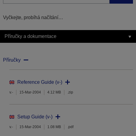
Vyčkejte, probíhá načítání…
Příručky a dokumentace
Příručky
Reference Guide (v-)
v.-
15-Mar-2004
4.12 MB
.zip
Setup Guide (v-)
v.-
15-Mar-2004
1.08 MB
.pdf