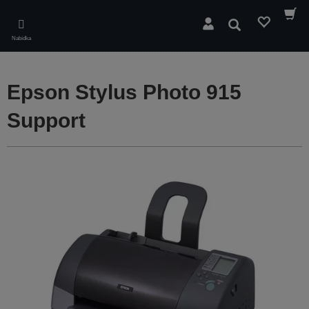
Skip
to
Hledat
main
Nabídka
content
Epson Stylus Photo 915
Support