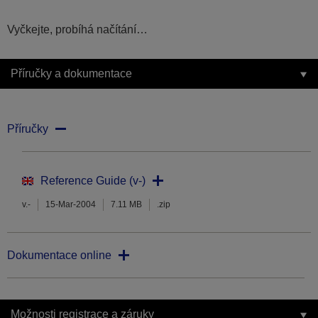
Vyčkejte, probíhá načítání…
Příručky a dokumentace
Příručky
Reference Guide (v-)
v.-
15-Mar-2004
7.11 MB
.zip
Dokumentace online
Možnosti registrace a záruky