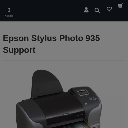
Skip
to
Hledat
main
Nabídka
content
Epson Stylus Photo 935
Support