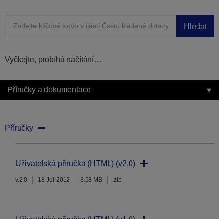
Hledat
Vyčkejte, probíhá načítání…
Příručky a dokumentace
Příručky
Uživatelská příručka (HTML) (v2.0)
v.2.0
18-Jul-2012
3.58 MB
.zip