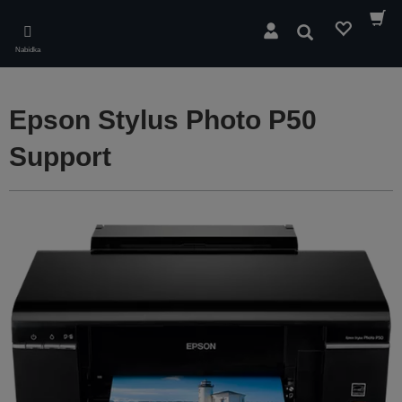
Skip
to
Hledat
main
Nabídka
content
Epson Stylus Photo P50
Support