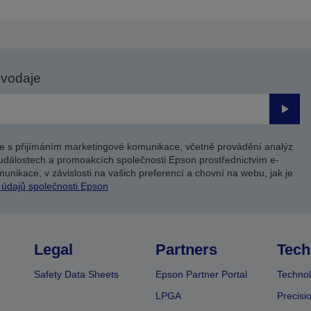
avodaje
Odesl
e s přijímáním marketingové komunikace, včetně provádění analýz
událostech a promoakcích společnosti Epson prostřednictvím e-
unikace, v závislosti na vašich preferencí a chovní na webu, jak je
 údajů společnosti Epson
Legal
Partners
Tech
Safety Data Sheets
Epson Partner Portal
Technol
LPGA
Precisi