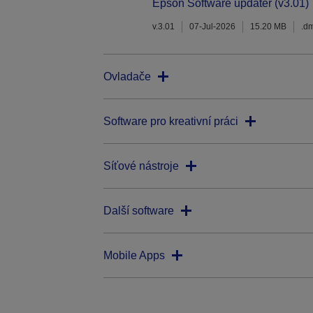
Epson Software updater (v3.01)
v.3.01
07-Jul-2026
15.20 MB
.d
Ovladače
Software pro kreativní práci
Síťové nástroje
Další software
Mobile Apps