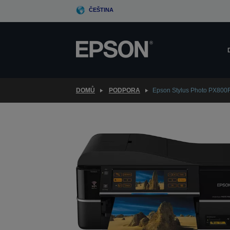
Skip
ČEŠTINA
to
main
content
DOMŮ
PODPORA
Epson Stylus Photo PX80