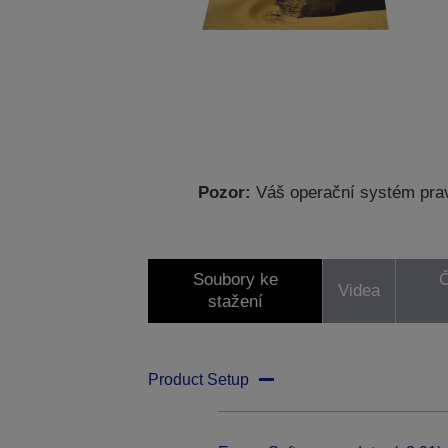
Pozor:
Váš operační systém prav
Soubory ke
Č
Videa
stažení
Product Setup