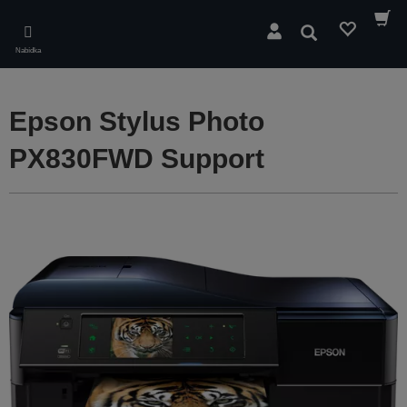
Skip
to
Hledat
main
Nabídka
content
Epson Stylus Photo
PX830FWD Support