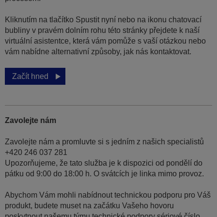
Kliknutím na tlačítko Spustit nyní nebo na ikonu chatovací
bubliny v pravém dolním rohu této stránky přejdete k naší
virtuální asistentce, která vám pomůže s vaší otázkou nebo
vám nabídne alternativní způsoby, jak nás kontaktovat.
Začít hned
Zavolejte nám
Zavolejte nám a promluvte si s jedním z našich specialistů
+420 246 037 281
Upozorňujeme, že tato služba je k dispozici od pondělí do
pátku od 9:00 do 18:00 h. O svátcích je linka mimo provoz.
Abychom Vám mohli nabídnout technickou podporu pro Váš
produkt, budete muset na začátku Vašeho hovoru
poskytnout našemu týmu technické podpory sériové číslo