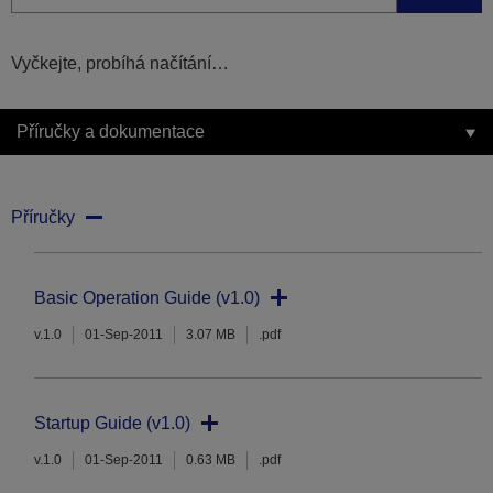
Vyčkejte, probíhá načítání…
Příručky a dokumentace
Příručky
Basic Operation Guide (v1.0)
v.1.0
01-Sep-2011
3.07 MB
.pdf
Startup Guide (v1.0)
v.1.0
01-Sep-2011
0.63 MB
.pdf