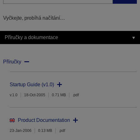
Vyčkejte, probíhá načítání…
Příručky a dokumentace
Příručky
Startup Guide (v1.0)
v.1.0
18-Oct-2005
0.71 MB
.pdf
Product Documentation
23-Jan-2006
0.13 MB
.pdf