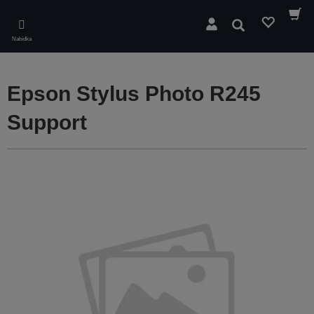
Skip
to
Hledat
main
Nabídka
content
Epson Stylus Photo R245
Support