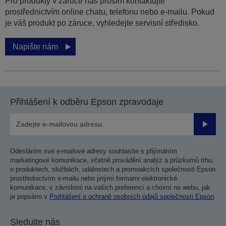
Pro produkty v záruce nás prosím kontaktujte
prostřednictvím online chatu, telefonu nebo e-mailu. Pokud
je váš produkt po záruce, vyhledejte servisní středisko.
Napište nám
Přihlášení k odběru Epson zpravodaje
Odesla
Odesláním své e-mailové adresy souhlasíte s přijímáním
marketingové komunikace, včetně provádění analýz a průzkumů trhu,
o produktech, službách, událostech a promoakcích společnosti Epson
prostřednictvím e-mailu nebo jinými formami elektronické
komunikace, v závislosti na vašich preferencí a chovní na webu, jak
je popsáno v
Prohlášení o ochraně osobních údajů společnosti Epson
Sledujte nás