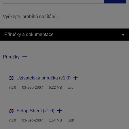
Vyčkejte, probíhá načítání…
Příručky a dokumentace
Příručky
Uživatelská příručka (v1.0)
v.1.0
03-Sep-2007
5.22 MB
.zip
Setup Sheet (v1.0)
v.1.0
03-Sep-2007
1.54 MB
.pdf