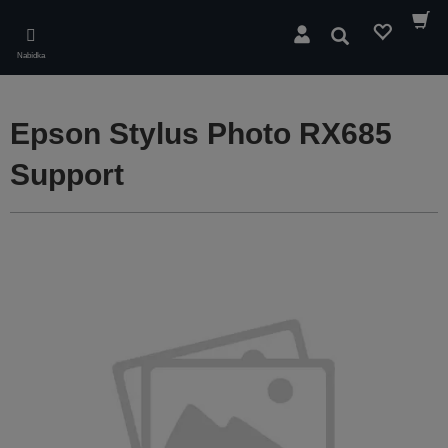
Skip
to
Hledat
main
Nabídka
content
Epson Stylus Photo RX685
Support