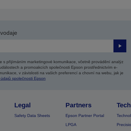
avodaje
Odesl
e s přijímáním marketingové komunikace, včetně provádění analýz
událostech a promoakcích společnosti Epson prostřednictvím e-
unikace, v závislosti na vašich preferencí a chovní na webu, jak je
 údajů společnosti Epson
Legal
Partners
Tech
Safety Data Sheets
Epson Partner Portal
Technol
LPGA
Precisi