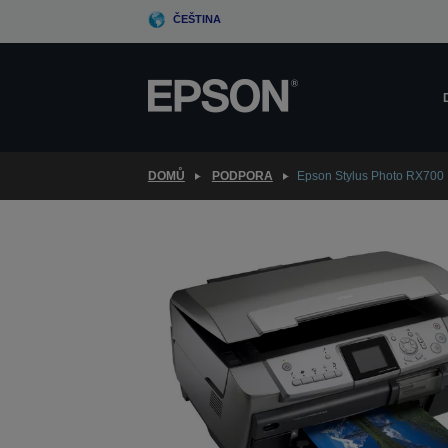
Skip
ČEŠTINA
to
main
content
DOMŮ
PODPORA
Epson Stylus Photo RX700