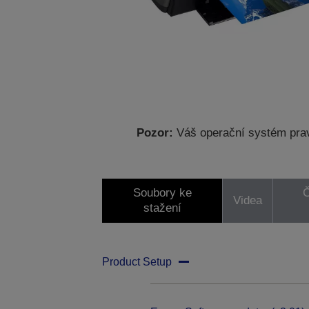
Pozor:
Váš operační systém prav
Soubory ke
Č
Videa
stažení
Product Setup