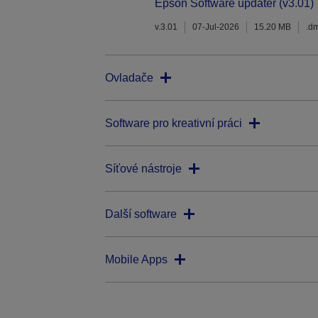
Epson Software updater (v3.01)
v.3.01
07-Jul-2026
15.20 MB
.d
Ovladače
Software pro kreativní práci
Síťové nástroje
Další software
Mobile Apps