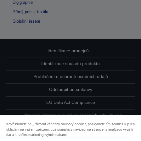
Digigraphie
Přímý potisk textilu
Globální řešení
Identifikace prodejců
Identifikace souladu produktu
Prohlášení o ochraně osobních údajů
Odstoupit od smlouvy
EU Data Act Compliance
Pro více informací o vašich osobních údajích nás
kontaktujte
Když kliknete na „Přijmout všechny soubory cookie“, poskytnete tím souhlas k jejich
ukládání na vašem zařízení, což pomáhá s navigací na stránce, s analýzou využití
Informace o souborech cookie
dat a s našimi marketingovými snahami.