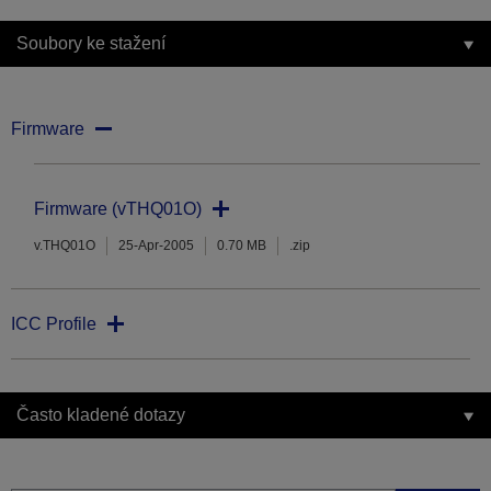
Soubory ke stažení
Firmware
Firmware (vTHQ01O)
v.THQ01O
25-Apr-2005
0.70 MB
.zip
ICC Profile
Často kladené dotazy