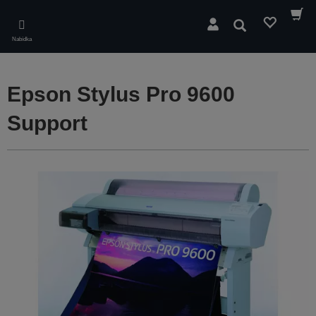
Skip
to
Hledat
main
Nabídka
content
Epson Stylus Pro 9600
Support