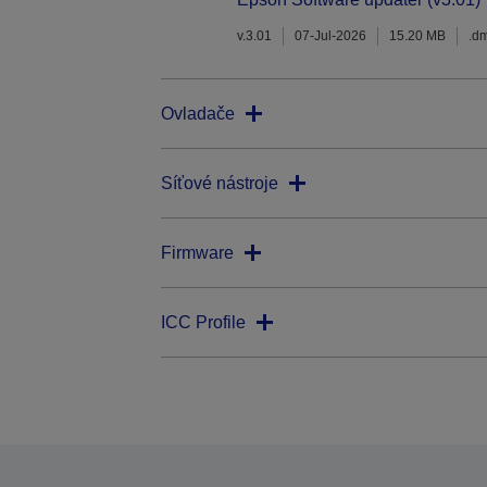
v.3.01
07-Jul-2026
15.20 MB
.d
Ovladače
Síťové nástroje
Firmware
ICC Profile