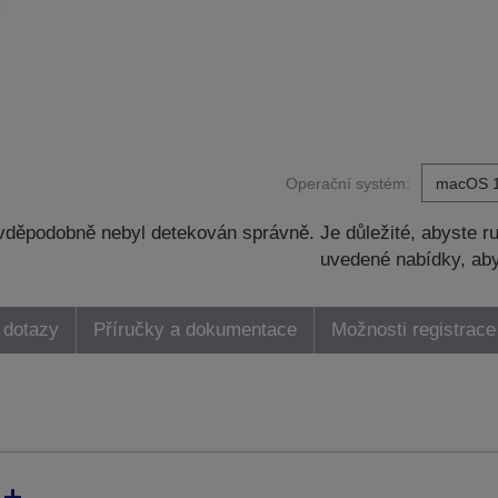
Operační systém:
děpodobně nebyl detekován správně. Je důležité, abyste ru
uvedené nabídky, aby
 dotazy
Příručky a dokumentace
Možnosti registrace