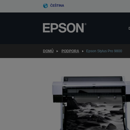
Skip
ČEŠTINA
to
main
content
DOMŮ
PODPORA
Epson Stylus Pro 9800