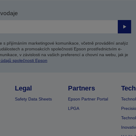
avodaje
Odesl
e s přijímáním marketingové komunikace, včetně provádění analýz
událostech a promoakcích společnosti Epson prostřednictvím e-
unikace, v závislosti na vašich preferencí a chovní na webu, jak je
 údajů společnosti Epson
Legal
Partners
Tech
Safety Data Sheets
Epson Partner Portal
Technol
LPGA
Precisi
Technol
Inovati