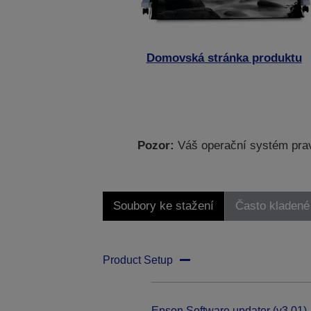
Domovská stránka produktu
Pozor:
Váš operační systém prav
Soubory ke stažení
Často kladené
Product Setup
Epson Software updater (v3.01)