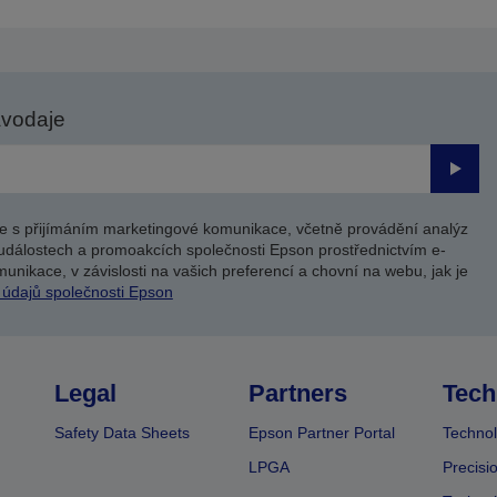
avodaje
Odesl
e s přijímáním marketingové komunikace, včetně provádění analýz
událostech a promoakcích společnosti Epson prostřednictvím e-
unikace, v závislosti na vašich preferencí a chovní na webu, jak je
 údajů společnosti Epson
Legal
Partners
Tech
Safety Data Sheets
Epson Partner Portal
Technol
LPGA
Precisi