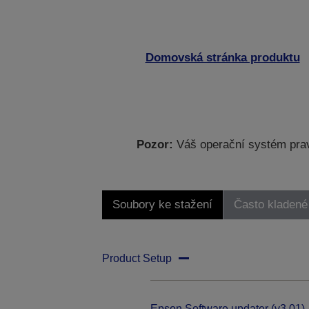
Domovská stránka produktu
Pozor:
Váš operační systém prav
Soubory ke stažení
Často kladené
Product Setup
Epson Software updater (v3.01)