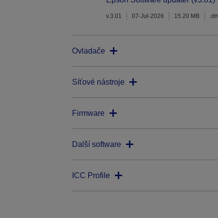
v.3.01
07-Jul-2026
15.20 MB
.d
Ovladače
Síťové nástroje
Firmware
Další software
ICC Profile