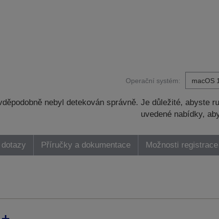
Operační systém:
děpodobně nebyl detekován správně. Je důležité, abyste ru
uvedené nabídky, aby
 dotazy
Příručky a dokumentace
Možnosti registrace