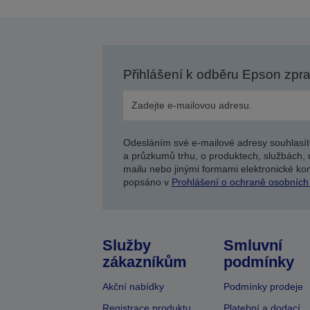
Přihlášení k odběru Epson zpr
Odesláním své e-mailové adresy souhlasít
a průzkumů trhu, o produktech, službách, 
mailu nebo jinými formami elektronické kom
popsáno v
Prohlášení o ochraně osobních
Služby
Smluvní
zákazníkům
podmínky
Akční nabídky
Podmínky prodeje
Registrace produktu
Platební a dodací