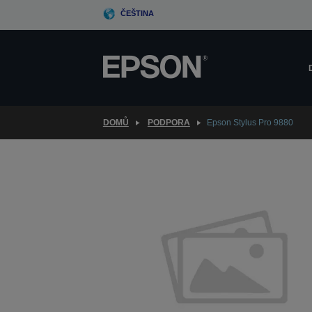
Skip
ČEŠTINA
to
main
content
DOMŮ
PODPORA
Epson Stylus Pro 9880