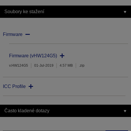
Soubory ke stažení
Firmware
Firmware (vHW124G5)
v.HW124G5
01-Jul-2019
4.57 MB
.zip
ICC Profile
Často kladené dotazy