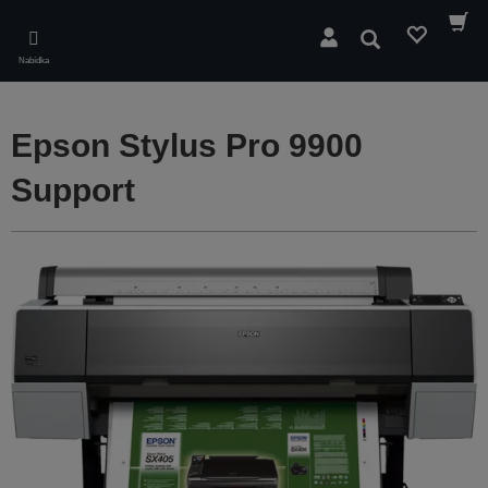
Skip
to
Hledat
main
Nabídka
content
Epson Stylus Pro 9900
Support