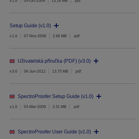
v.1.0
05-Oct-2009
13.16 MB
.pdf
Setup Guide (v1.0)
v.1.0
07-Nov-2008
2.66 MB
.pdf
Uživatelská příručka (PDF) (v3.0)
v.3.0
06-Jun-2012
13.75 MB
.pdf
SpectroProofer Setup Guide (v1.0)
v.1.0
03-Mar-2009
3.31 MB
.pdf
SpectroProofer User Guide (v1.0)