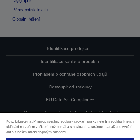
Digigraphie
Přímý potisk textilu
Globální řešení
Identifikace prodejců
Identifikace souladu produktu
Prohlášení o ochraně osobních údajů
Odstoupit od smlouvy
EU Data Act Compliance
Pro více informací o vašich osobních údajích nás
kontaktujte
Když kliknete na „Přijmout všechny soubory cookie“, poskytnete tím souhlas k jejich
ukládání na vašem zařízení, což pomáhá s navigací na stránce, s analýzou využití
Informace o souborech cookie
dat a s našimi marketingovými snahami.