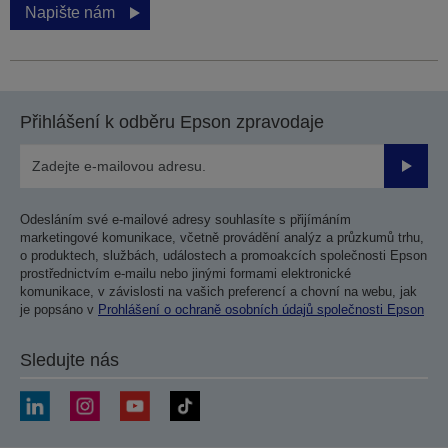
Napište nám
Přihlášení k odběru Epson zpravodaje
Odesla
Odesláním své e-mailové adresy souhlasíte s přijímáním
marketingové komunikace, včetně provádění analýz a průzkumů trhu,
o produktech, službách, událostech a promoakcích společnosti Epson
prostřednictvím e-mailu nebo jinými formami elektronické
komunikace, v závislosti na vašich preferencí a chovní na webu, jak
je popsáno v
Prohlášení o ochraně osobních údajů společnosti Epson
Sledujte nás