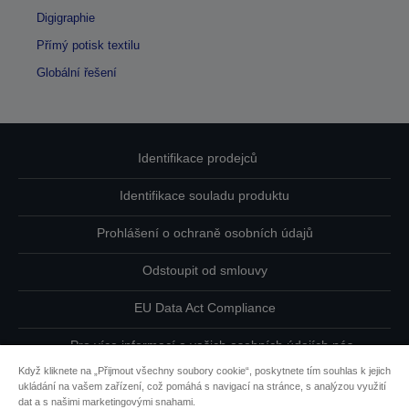
Digigraphie
Přímý potisk textilu
Globální řešení
Identifikace prodejců
Identifikace souladu produktu
Prohlášení o ochraně osobních údajů
Odstoupit od smlouvy
EU Data Act Compliance
Pro více informací o vašich osobních údajích nás
kontaktujte
Když kliknete na „Přijmout všechny soubory cookie“, poskytnete tím souhlas k jejich
ukládání na vašem zařízení, což pomáhá s navigací na stránce, s analýzou využití
Informace o souborech cookie
dat a s našimi marketingovými snahami.