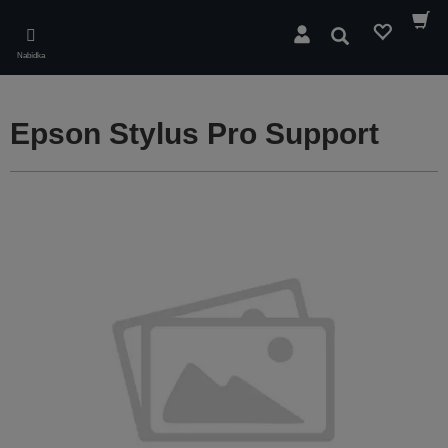
Skip
to
Hledat
main
Nabídka
content
Epson Stylus Pro Support