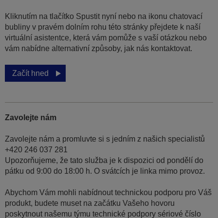
Kliknutím na tlačítko Spustit nyní nebo na ikonu chatovací
bubliny v pravém dolním rohu této stránky přejdete k naší
virtuální asistentce, která vám pomůže s vaší otázkou nebo
vám nabídne alternativní způsoby, jak nás kontaktovat.
Začít hned
Zavolejte nám
Zavolejte nám a promluvte si s jedním z našich specialistů
+420 246 037 281
Upozorňujeme, že tato služba je k dispozici od pondělí do
pátku od 9:00 do 18:00 h. O svátcích je linka mimo provoz.
Abychom Vám mohli nabídnout technickou podporu pro Váš
produkt, budete muset na začátku Vašeho hovoru
poskytnout našemu týmu technické podpory sériové číslo