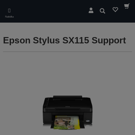
Skip
to
Hledat
main
Nabídka
content
Epson Stylus SX115 Support