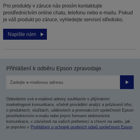
Pro produkty v záruce nás prosím kontaktujte
prostřednictvím online chatu, telefonu nebo e-mailu. Pokud
je váš produkt po záruce, vyhledejte servisní středisko.
Napište nám
Přihlášení k odběru Epson zpravodaje
Odesla
Odesláním své e-mailové adresy souhlasíte s přijímáním
marketingové komunikace, včetně provádění analýz a průzkumů trhu,
o produktech, službách, událostech a promoakcích společnosti Epson
prostřednictvím e-mailu nebo jinými formami elektronické
komunikace, v závislosti na vašich preferencí a chovní na webu, jak
je popsáno v
Prohlášení o ochraně osobních údajů společnosti Epson