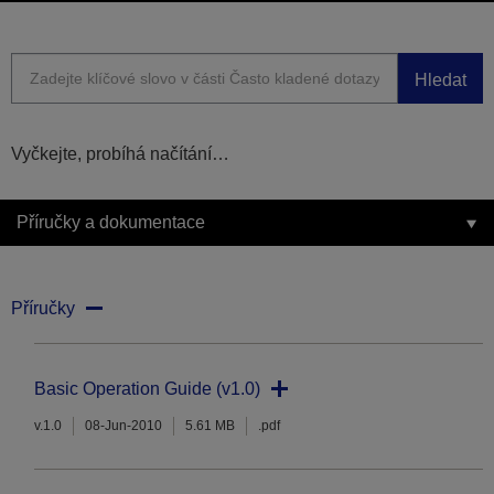
Hledat
Vyčkejte, probíhá načítání…
Příručky a dokumentace
Příručky
Basic Operation Guide (v1.0)
v.1.0
08-Jun-2010
5.61 MB
.pdf