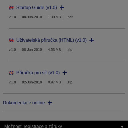
Startup Guide (v1.0)
v.1.0
08-Jun-2010
1.30 MB
.pdf
Uživatelská příručka (HTML) (v1.0)
v.1.0
08-Jun-2010
4.53 MB
.zip
Příručka pro síť (v1.0)
v.1.0
02-Jun-2010
0.97 MB
.zip
Dokumentace online
Možnosti registrace a záruky