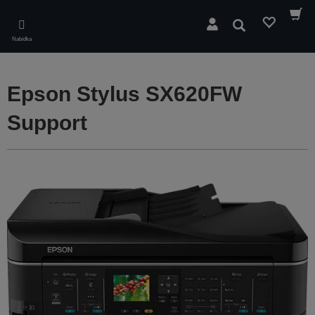
Skip
to
Hledat
main
Nabídka
content
Epson Stylus SX620FW
Support