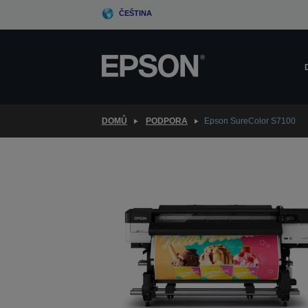
Skip
ČEŠTINA
to
main
content
DOMŮ
PODPORA
Epson SureColor S7100