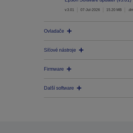
v.3.01
07-Jul-2026
15.20 MB
.d
Ovladače
Síťové nástroje
Firmware
Další software