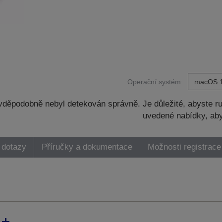
Operační systém:
děpodobně nebyl detekován správně. Je důležité, abyste ru
uvedené nabídky, aby
 dotazy
Příručky a dokumentace
Možnosti registrace