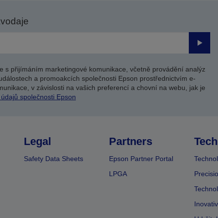
avodaje
Odesl
e s přijímáním marketingové komunikace, včetně provádění analýz
událostech a promoakcích společnosti Epson prostřednictvím e-
unikace, v závislosti na vašich preferencí a chovní na webu, jak je
 údajů společnosti Epson
Legal
Partners
Tech
Safety Data Sheets
Epson Partner Portal
Technol
LPGA
Precisi
Technol
Inovati