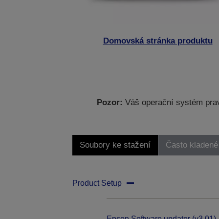
Domovská stránka produktu
Pozor:
Váš operační systém prav
Soubory ke stažení
Často kladené
Product Setup
Epson Software updater (v3.01)