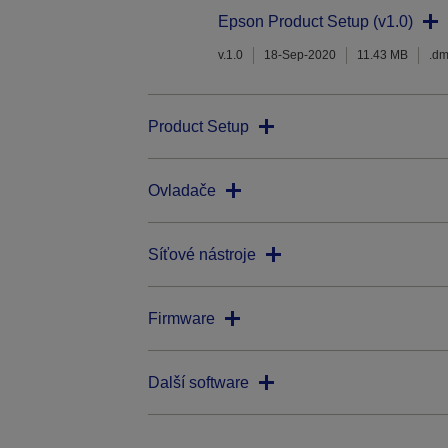
Epson Product Setup (v1.0)
v.1.0
18-Sep-2020
11.43 MB
.d
Product Setup
Ovladače
Síťové nástroje
Firmware
Další software