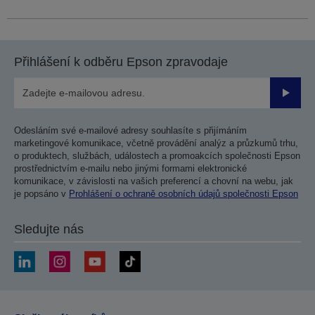
Přihlášení k odběru Epson zpravodaje
Odesla
Odesláním své e-mailové adresy souhlasíte s přijímáním
marketingové komunikace, včetně provádění analýz a průzkumů trhu,
o produktech, službách, událostech a promoakcích společnosti Epson
prostřednictvím e-mailu nebo jinými formami elektronické
komunikace, v závislosti na vašich preferencí a chovní na webu, jak
je popsáno v
Prohlášení o ochraně osobních údajů společnosti Epson
Sledujte nás