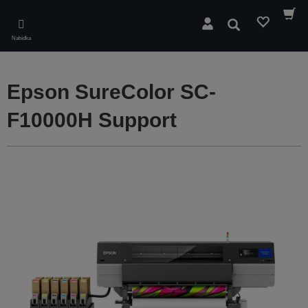
Skip
to
Hledat
main
Nabídka
content
Epson SureColor SC-
F10000H Support