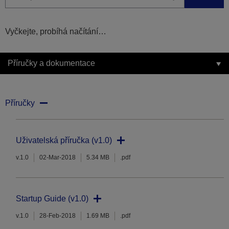
Vyčkejte, probíhá načítání…
Příručky a dokumentace
Příručky
Uživatelská příručka (v1.0)
v.1.0
02-Mar-2018
5.34 MB
.pdf
Startup Guide (v1.0)
v.1.0
28-Feb-2018
1.69 MB
.pdf