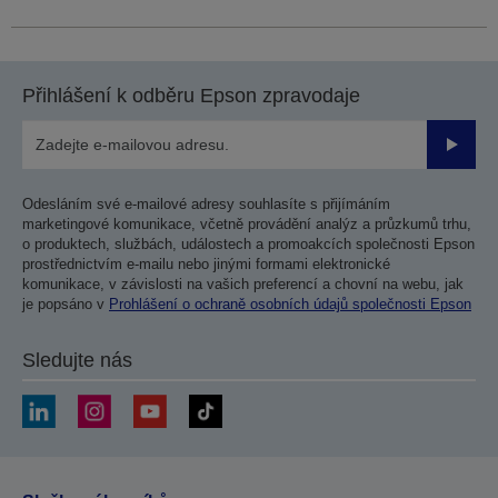
Přihlášení k odběru Epson zpravodaje
Odesla
Odesláním své e-mailové adresy souhlasíte s přijímáním
marketingové komunikace, včetně provádění analýz a průzkumů trhu,
o produktech, službách, událostech a promoakcích společnosti Epson
prostřednictvím e-mailu nebo jinými formami elektronické
komunikace, v závislosti na vašich preferencí a chovní na webu, jak
je popsáno v
Prohlášení o ochraně osobních údajů společnosti Epson
Sledujte nás