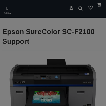
Skip
to
Hledat
main
Nabídka
content
Epson SureColor SC-F2100
Support