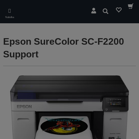
Skip
to
Hledat
main
Nabídka
content
Epson SureColor SC-F2200
Support