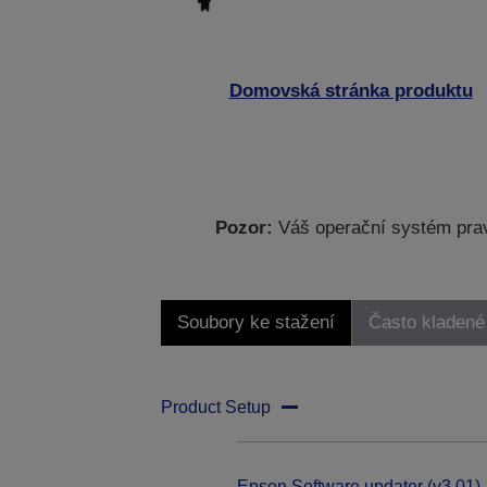
Domovská stránka produktu
Pozor:
Váš operační systém prav
Soubory ke stažení
Často kladené
Product Setup
Epson Software updater (v3.01)