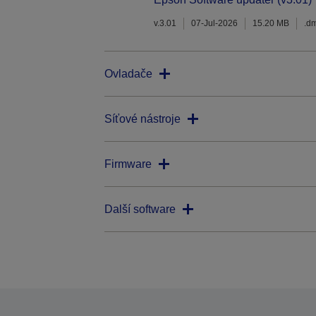
v.3.01
07-Jul-2026
15.20 MB
.d
Ovladače
Síťové nástroje
Firmware
Další software