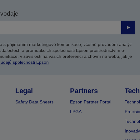
avodaje
Odesl
e s přijímáním marketingové komunikace, včetně provádění analýz
událostech a promoakcích společnosti Epson prostřednictvím e-
unikace, v závislosti na vašich preferencí a chovní na webu, jak je
 údajů společnosti Epson
Legal
Partners
Tech
Safety Data Sheets
Epson Partner Portal
Technol
LPGA
Precisi
Technol
Inovati