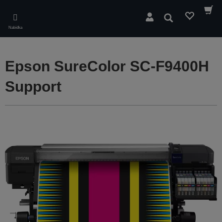
Skip
to
Hledat
main
Nabídka
content
Epson SureColor SC-F9400H
Support