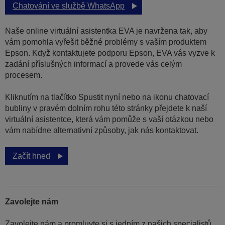
Chatování ve službě WhatsApp
Naše online virtuální asistentka EVA je navržena tak, aby
vám pomohla vyřešit běžné problémy s vaším produktem
Epson. Když kontaktujete podporu Epson, EVA vás vyzve k
zadání příslušných informací a provede vás celým
procesem.
Kliknutím na tlačítko Spustit nyní nebo na ikonu chatovací
bubliny v pravém dolním rohu této stránky přejdete k naší
virtuální asistentce, která vám pomůže s vaší otázkou nebo
vám nabídne alternativní způsoby, jak nás kontaktovat.
Začít hned
Zavolejte nám
Zavolejte nám a promluvte si s jedním z našich specialistů