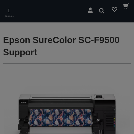
Skip
to
Hledat
main
Nabídka
content
Epson SureColor SC-F9500
Support