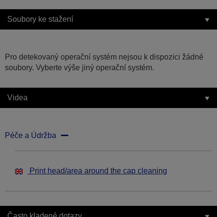
Soubory ke stažení
Pro detekovaný operační systém nejsou k dispozici žádné
soubory. Vyberte výše jiný operační systém.
Videa
Péče a Údržba
Print head/area around the cap cleaning
Často kladené dotazy