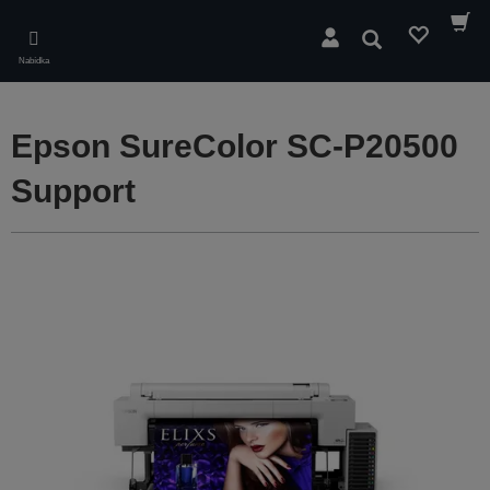
Skip
to
Hledat
main
Nabídka
content
Epson SureColor SC-P20500
Support