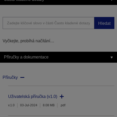
Hledat
Vyčkejte, probíhá načítání…
Příručky a dokumentace
Příručky
Uživatelská příručka (v1.0)
v.1.0
03-Jul-2024
8.08 MB
.pdf