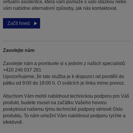
virtuální asistentce, která vám pomůže s vaší otázkou nebo
vám nabídne alternativní způsoby, jak nás kontaktovat.
Začít hned
Zavolejte nám
Zavolejte nám a promluvte si s jedním z našich specialistů
+420 246 037 281
Upozorňujeme, že tato služba je k dispozici od pondělí do
pátku od 9:00 do 18:00 h. O svátcích je linka mimo provoz.
Abychom Vám mohli nabídnout technickou podporu pro Váš
produkt, budete muset na začátku Vašeho hovoru
poskytnout našemu týmu technické podpory sériové číslo
produktu. To nám umožní Vám nabídnout podporu rychle a
efektivně.