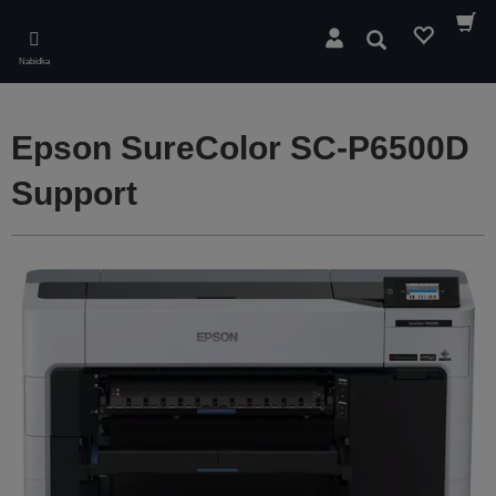
Skip
to
Hledat
main
Nabídka
content
Epson SureColor SC-P6500D
Support