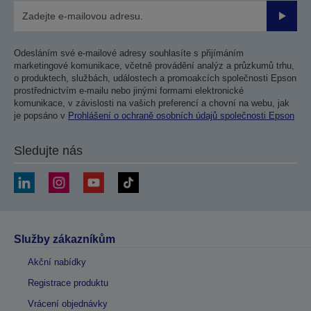
Odesla
Odesláním své e-mailové adresy souhlasíte s přijímáním
marketingové komunikace, včetně provádění analýz a průzkumů trhu,
o produktech, službách, událostech a promoakcích společnosti Epson
prostřednictvím e-mailu nebo jinými formami elektronické
komunikace, v závislosti na vašich preferencí a chovní na webu, jak
je popsáno v
Prohlášení o ochraně osobních údajů společnosti Epson
Sledujte nás
Služby zákazníkům
Akční nabídky
Registrace produktu
Vrácení objednávky