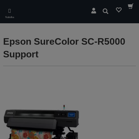
Skip
to
Hledat
main
Nabídka
content
Epson SureColor SC-R5000
Support