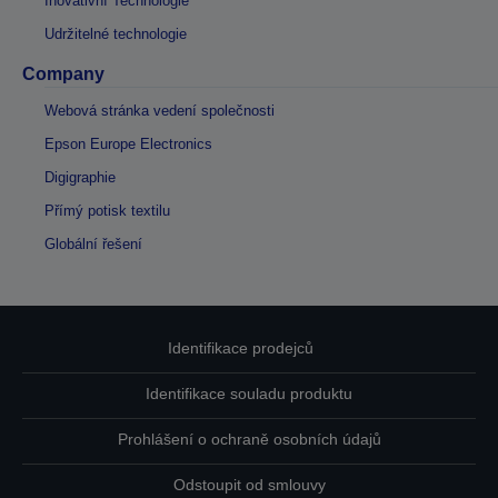
Inovativní Technologie
Udržitelné technologie
Company
Webová stránka vedení společnosti
Epson Europe Electronics
Digigraphie
Přímý potisk textilu
Globální řešení
Identifikace prodejců
Identifikace souladu produktu
Prohlášení o ochraně osobních údajů
Odstoupit od smlouvy