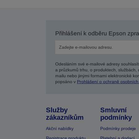
Přihlášení k odběru Epson zpr
Odesláním své e-mailové adresy souhlasít
a průzkumů trhu, o produktech, službách, 
mailu nebo jinými formami elektronické kom
popsáno v
Prohlášení o ochraně osobních
Služby
Smluvní
zákazníkům
podmínky
Akční nabídky
Podmínky prodeje
Registrace produktu
Platební a dodací