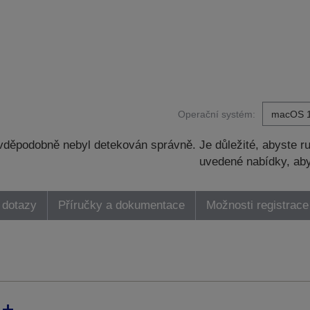
Operační systém:
děpodobně nebyl detekován správně. Je důležité, abyste ru
uvedené nabídky, aby
 dotazy
Příručky a dokumentace
Možnosti registrace