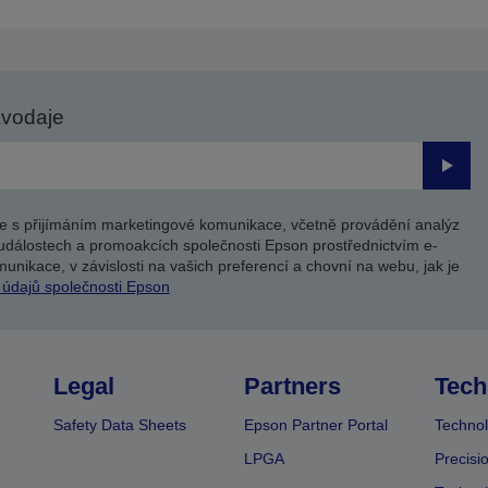
avodaje
Odesl
e s přijímáním marketingové komunikace, včetně provádění analýz
událostech a promoakcích společnosti Epson prostřednictvím e-
unikace, v závislosti na vašich preferencí a chovní na webu, jak je
 údajů společnosti Epson
Legal
Partners
Tech
Safety Data Sheets
Epson Partner Portal
Technol
LPGA
Precisi