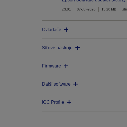
v.3.01
07-Jul-2026
15.20 MB
.d
Ovladače
Síťové nástroje
Firmware
Další software
ICC Profile