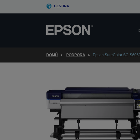
Skip
ČEŠTINA
to
main
content
DOMŮ
PODPORA
Epson SureColor SC-S606