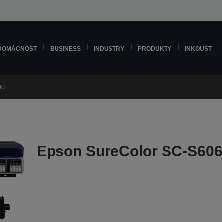
DOMÁCNOST
BUSINESS
INDUSTRY
PRODUKTY
INKOUST
00
Epson SureColor SC-S606