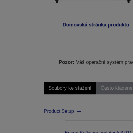
Domovská stránka produktu
Pozor:
Váš operační systém prav
Soubory ke stažení
Často kladené
Product Setup
Epson Software updater (v3.01)