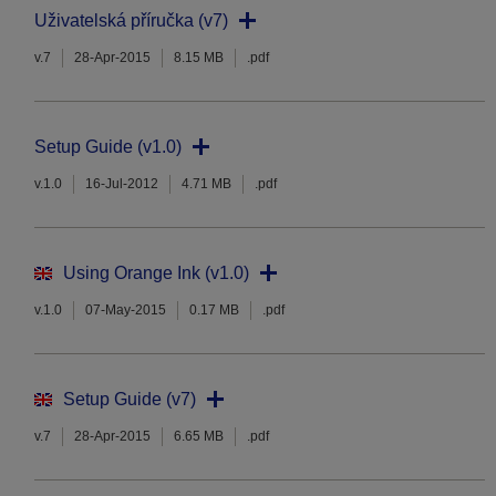
Uživatelská příručka (v7)
v.7
28-Apr-2015
8.15 MB
.pdf
Setup Guide (v1.0)
v.1.0
16-Jul-2012
4.71 MB
.pdf
Using Orange Ink (v1.0)
v.1.0
07-May-2015
0.17 MB
.pdf
Setup Guide (v7)
v.7
28-Apr-2015
6.65 MB
.pdf