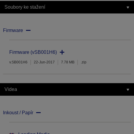
Soubory ke stažení
Firmware
Firmware (vSB001H6)
v.SB001H6
22-Jun-2017
7.78 MB
.zip
Videa
Inkoust / Papír