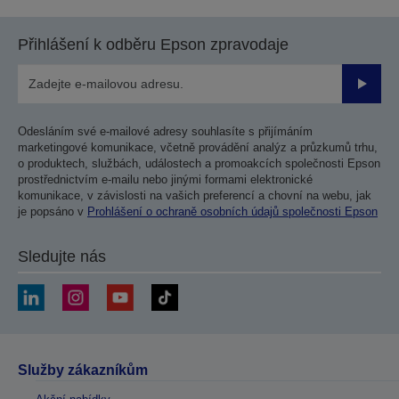
Přihlášení k odběru Epson zpravodaje
Odesla
Odesláním své e-mailové adresy souhlasíte s přijímáním
marketingové komunikace, včetně provádění analýz a průzkumů trhu,
o produktech, službách, událostech a promoakcích společnosti Epson
prostřednictvím e-mailu nebo jinými formami elektronické
komunikace, v závislosti na vašich preferencí a chovní na webu, jak
je popsáno v
Prohlášení o ochraně osobních údajů společnosti Epson
Sledujte nás
Služby zákazníkům