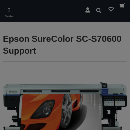
Skip
to
Hledat
main
Nabídka
content
Epson SureColor SC-S70600
Support