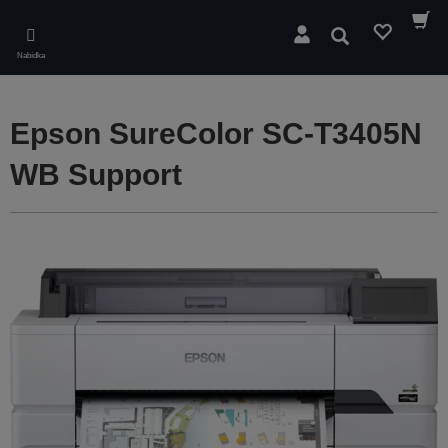
Skip
to
Hledat
main
Nabídka
content
Epson SureColor SC-T3405N
WB Support