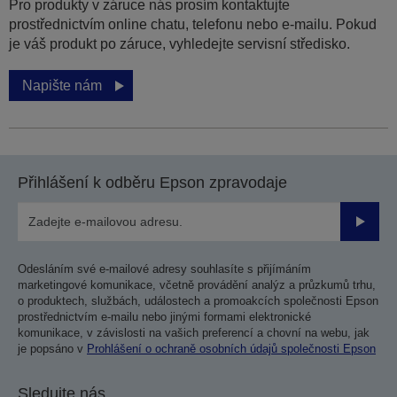
Pro produkty v záruce nás prosím kontaktujte
prostřednictvím online chatu, telefonu nebo e-mailu. Pokud
je váš produkt po záruce, vyhledejte servisní středisko.
Napište nám
Přihlášení k odběru Epson zpravodaje
Odesla
Odesláním své e-mailové adresy souhlasíte s přijímáním
marketingové komunikace, včetně provádění analýz a průzkumů trhu,
o produktech, službách, událostech a promoakcích společnosti Epson
prostřednictvím e-mailu nebo jinými formami elektronické
komunikace, v závislosti na vašich preferencí a chovní na webu, jak
je popsáno v
Prohlášení o ochraně osobních údajů společnosti Epson
Sledujte nás