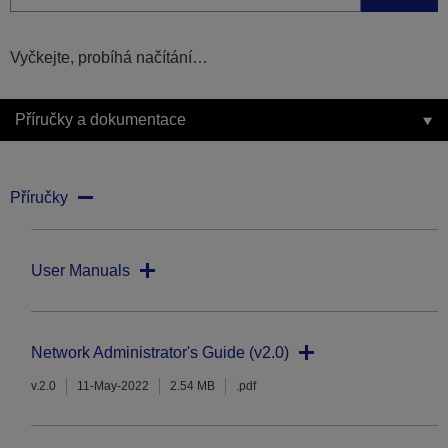
Vyčkejte, probíhá načítání…
Příručky a dokumentace
Příručky
User Manuals
Network Administrator's Guide (v2.0)
v.2.0
11-May-2022
2.54 MB
.pdf