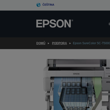
Skip
ČEŠTINA
to
main
content
DOMŮ
PODPORA
Epson SureColor SC-T500