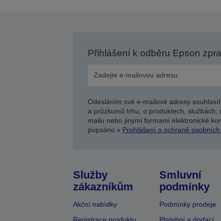
Přihlášení k odběru Epson zpr
Odesláním své e-mailové adresy souhlasít
a průzkumů trhu, o produktech, službách, 
mailu nebo jinými formami elektronické kom
popsáno v
Prohlášení o ochraně osobních
Služby
Smluvní
zákazníkům
podmínky
Akční nabídky
Podmínky prodeje
Registrace produktu
Platební a dodací