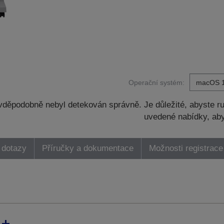
Operační systém:
děpodobně nebyl detekován správně. Je důležité, abyste ru
uvedené nabídky, aby
 dotazy
Příručky a dokumentace
Možnosti registrace