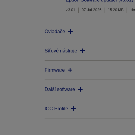
v.3.01
07-Jul-2026
15.20 MB
.d
Ovladače
Síťové nástroje
Firmware
Další software
ICC Profile