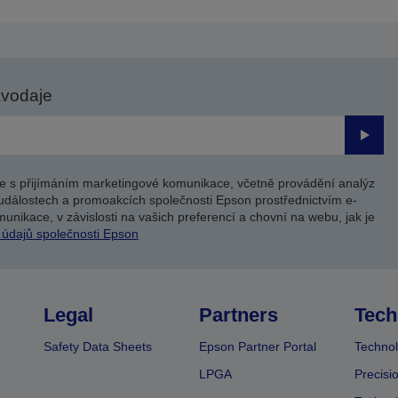
avodaje
Odesl
e s přijímáním marketingové komunikace, včetně provádění analýz
událostech a promoakcích společnosti Epson prostřednictvím e-
unikace, v závislosti na vašich preferencí a chovní na webu, jak je
 údajů společnosti Epson
Legal
Partners
Tech
Safety Data Sheets
Epson Partner Portal
Technol
LPGA
Precisi