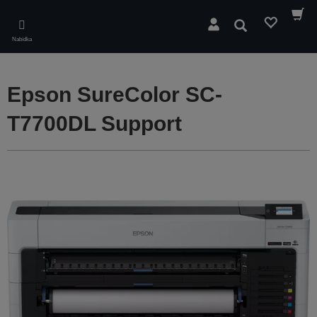
Skip
to
Hledat
main
Nabídka
content
Epson SureColor SC-
T7700DL Support