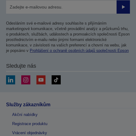
Odesla
Odesláním své e-mailové adresy souhlasíte s přijímáním
marketingové komunikace, včetně provádění analýz a průzkumů trhu,
o produktech, službách, událostech a promoakcích společnosti Epson
prostřednictvím e-mailu nebo jinými formami elektronické
komunikace, v závislosti na vašich preferencí a chovní na webu, jak
je popsáno v
Prohlášení o ochraně osobních údajů společnosti Epson
Sledujte nás
Služby zákazníkům
Akční nabídky
Registrace produktu
Vrácení objednávky