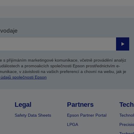
avodaje
Odesl
e s přijímáním marketingové komunikace, včetně provádění analýz
událostech a promoakcích společnosti Epson prostřednictvím e-
unikace, v závislosti na vašich preferencí a chovní na webu, jak je
 údajů společnosti Epson
Legal
Partners
Tech
Safety Data Sheets
Epson Partner Portal
Technol
LPGA
Precisi
Technol