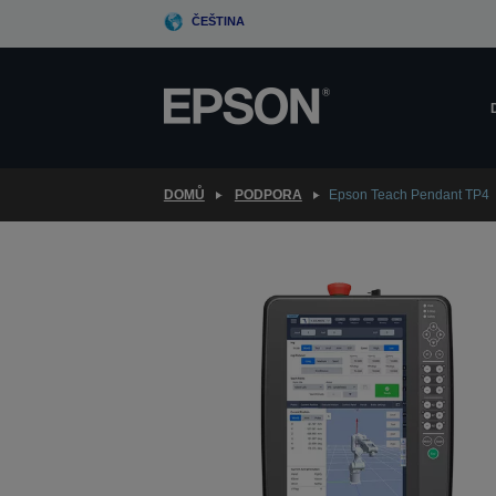
Skip
ČEŠTINA
to
main
content
DOMŮ
PODPORA
Epson Teach Pendant TP4