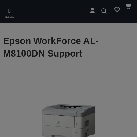
Skip
to
Hledat
main
Nabídka
content
Epson WorkForce AL-
M8100DN Support