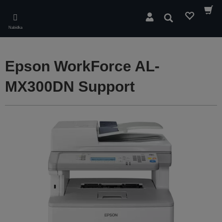
Skip
to
Hledat
main
Nabídka
content
Epson WorkForce AL-
MX300DN Support