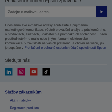
Přihlášení k odběru Epson zpravodaje
Odesla
Odesláním své e-mailové adresy souhlasíte s přijímáním
marketingové komunikace, včetně provádění analýz a průzkumů trhu,
o produktech, službách, událostech a promoakcích společnosti Epson
prostřednictvím e-mailu nebo jinými formami elektronické
komunikace, v závislosti na vašich preferencí a chovní na webu, jak
je popsáno v
Prohlášení o ochraně osobních údajů společnosti Epson
Sledujte nás
Služby zákazníkům
Akční nabídky
Registrace produktu