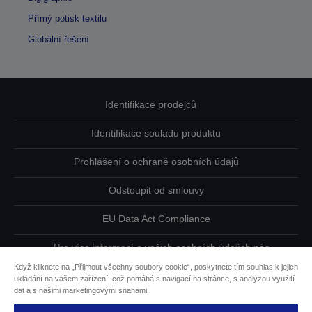
Přímý potisk textilu
Globální řešení
Identifikace prodejců
Identifikace souladu produktu
Prohlášení o ochraně osobních údajů
Odstoupit od smlouvy
EU Data Act Compliance
Pro více informací o vašich osobních údajích nás
kontaktujte
Když kliknete na „Přijmout všechny soubory cookie“, poskytnete tím souhlas k jejich
ukládání na vašem zařízení, což pomáhá s navigací na stránce, s analýzou využití
Informace o souborech cookie
dat a s našimi marketingovými snahami.