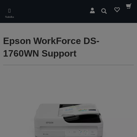
Skip
to
Hledat
main
Nabídka
content
Epson WorkForce DS-
1760WN Support