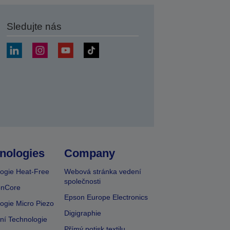
Sledujte nás
at
nologies
Company
ogie Heat-Free
Webová stránka vedení
společnosti
onCore
Epson Europe Electronics
ogie Micro Piezo
Digigraphie
vní Technologie
Přímý potisk textilu