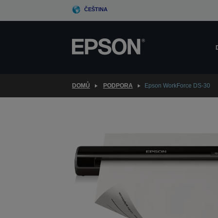
Skip
ČEŠTINA
to
main
content
DOMŮ
PODPORA
Epson WorkForce DS-30