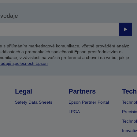
avodaje
Odesl
e s přijímáním marketingové komunikace, včetně provádění analýz
událostech a promoakcích společnosti Epson prostřednictvím e-
unikace, v závislosti na vašich preferencí a chovní na webu, jak je
 údajů společnosti Epson
Legal
Partners
Tech
Safety Data Sheets
Epson Partner Portal
Technol
LPGA
Precisi
Technol
Inovati