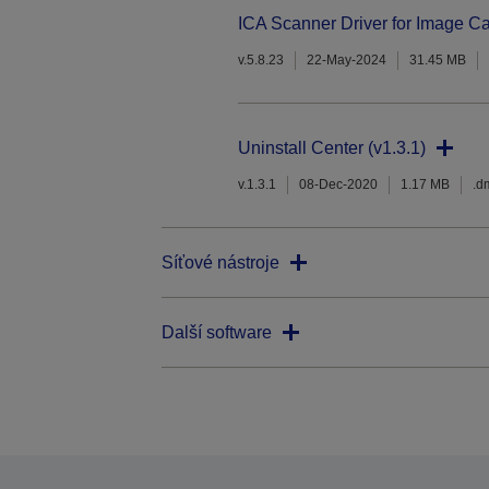
ICA Scanner Driver for Image Ca
v.5.8.23
22-May-2024
31.45 MB
Uninstall Center (v1.3.1)
v.1.3.1
08-Dec-2020
1.17 MB
.d
Síťové nástroje
Další software