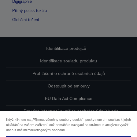
Digigraphie
Přímý potisk textilu
Globální řešení
Identifikace prodejců
Identifikace souladu produktu
Prohlášení o ochraně osobních údajů
Odstoupit od smlouvy
EU Data Act Compliance
Pro více informací o vašich osobních údajích nás
kontaktujte
Když kliknete na „Přijmout všechny soubory cookie“, poskytnete tím souhlas k jejich
ukládání na vašem zařízení, což pomáhá s navigací na stránce, s analýzou využití
Informace o souborech cookie
dat a s našimi marketingovými snahami.