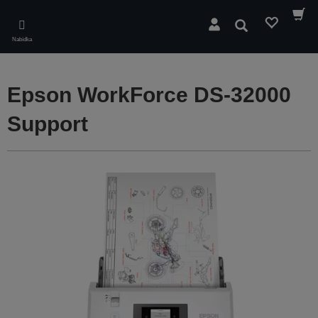
Skip
to
Hledat
main
Nabídka
content
Epson WorkForce DS-32000
Support