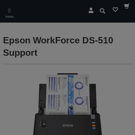
Skip
to
Hledat
main
Nabídka
content
Epson WorkForce DS-510
Support