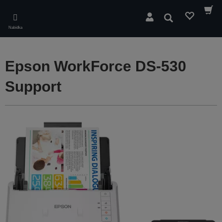
Skip
to
Hledat
main
Nabídka
content
Epson WorkForce DS-530
Support