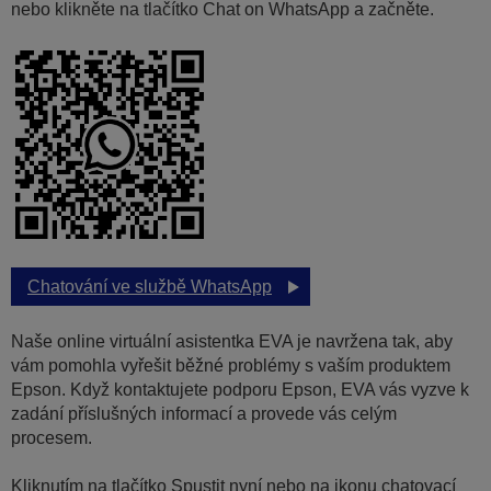
nebo klikněte na tlačítko Chat on WhatsApp a začněte.
Chatování ve službě WhatsApp
Naše online virtuální asistentka EVA je navržena tak, aby
vám pomohla vyřešit běžné problémy s vaším produktem
Epson. Když kontaktujete podporu Epson, EVA vás vyzve k
zadání příslušných informací a provede vás celým
procesem.
Kliknutím na tlačítko Spustit nyní nebo na ikonu chatovací