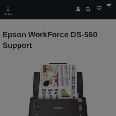
Skip
to
Hledat
main
Nabídka
content
Epson WorkForce DS-560
Support