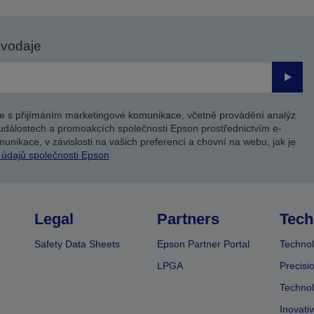
avodaje
Odesl
e s přijímáním marketingové komunikace, včetně provádění analýz
událostech a promoakcích společnosti Epson prostřednictvím e-
unikace, v závislosti na vašich preferencí a chovní na webu, jak je
 údajů společnosti Epson
Legal
Partners
Tech
Safety Data Sheets
Epson Partner Portal
Technol
LPGA
Precisi
Technol
Inovati