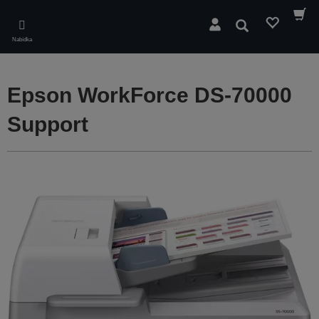
Skip
to
Hledat
main
Nabídka
content
Epson WorkForce DS-70000
Support