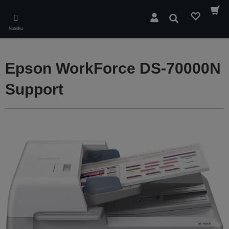
Skip
to
Hledat
main
Nabídka
content
Epson WorkForce DS-70000N
Support