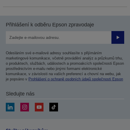
Přihlášení k odběru Epson zpravodaje
Odesla
Odesláním své e-mailové adresy souhlasíte s přijímáním
marketingové komunikace, včetně provádění analýz a průzkumů trhu,
o produktech, službách, událostech a promoakcích společnosti Epson
prostřednictvím e-mailu nebo jinými formami elektronické
komunikace, v závislosti na vašich preferencí a chovní na webu, jak
je popsáno v
Prohlášení o ochraně osobních údajů společnosti Epson
Sledujte nás