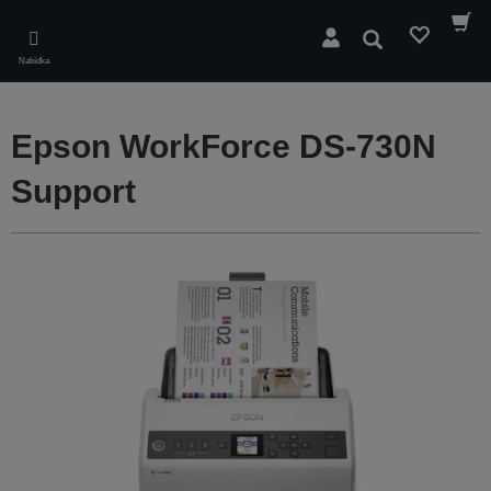
Skip
to
Hledat
main
Nabídka
content
Epson WorkForce DS-730N
Support