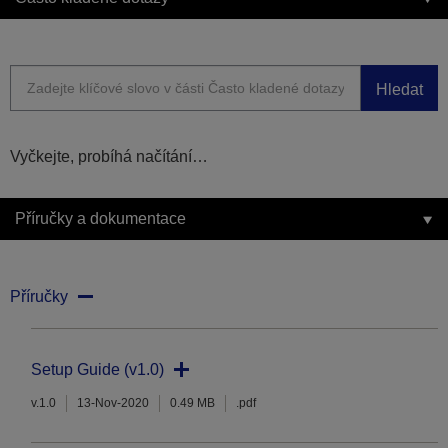
Hledat
Vyčkejte, probíhá načítání…
Příručky a dokumentace
Příručky
Setup Guide (v1.0)
v.1.0
13-Nov-2020
0.49 MB
.pdf