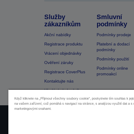
Služby
Smluvní
zákazníkům
podmínky
Akční nabídky
Podmínky prodeje
Registrace produktu
Platební a dodací
podmínky
Vrácení objednávky
Podmínky použití
Ověření záruky
Podmínky online
Registrace CoverPlus
promoakcí
Kontaktujte nás
Hledání obchodníka
Když kliknete na „Přijmout všechny soubory cookie“, poskytnete tím souhlas k jeji
na vašem zařízení, což pomáhá s navigací na stránce, s analýzou využití dat a s 
marketingovými snahami.
Identifikace prodejců
Identifikace sou
Pro více informací o vašich osobních ú