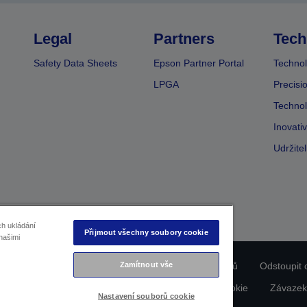
Legal
Partners
Tech
Safety Data Sheets
Epson Partner Portal
Technol
LPGA
Precisi
Technol
Inovati
Udržite
ch ukládání
Přijmout všechny soubory cookie
našimi
Zamítnout vše
ladu produktu
Prohlášení o ochraně osobních údajů
Odstoupit 
dajích nás kontaktujte
Informace o souborech cookie
Závazek
Nastavení souborů cookie