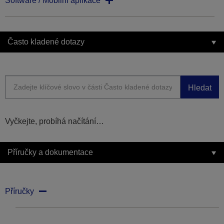
Software / Mobilní aplikace
Často kladené dotazy
Hledat
Vyčkejte, probíhá načítání…
Příručky a dokumentace
Příručky