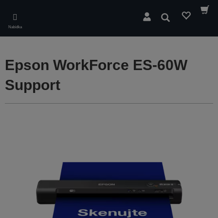
Skip
to
Hledat
main
Nabídka
content
Epson WorkForce ES-60W
Support