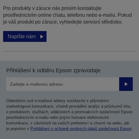
Pro produkty v záruce nás prosím kontaktujte
prostřednictvím online chatu, telefonu nebo e-mailu. Pokud
je váš produkt po záruce, vyhledejte servisní středisko.
Napište nám
Přihlášení k odběru Epson zpravodaje
Odesla
Odesláním své e-mailové adresy souhlasíte s přijímáním
marketingové komunikace, včetně provádění analýz a průzkumů trhu,
o produktech, službách, událostech a promoakcích společnosti Epson
prostřednictvím e-mailu nebo jinými formami elektronické
komunikace, v závislosti na vašich preferencí a chovní na webu, jak
je popsáno v
Prohlášení o ochraně osobních údajů společnosti Epson