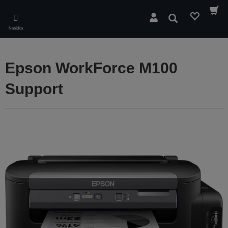
Skip
to
Hledat
main
Nabídka
content
Epson WorkForce M100
Support