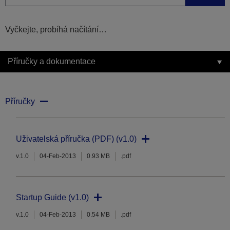
Vyčkejte, probíhá načítání…
Příručky a dokumentace
Příručky
Uživatelská příručka (PDF) (v1.0)
v.1.0
04-Feb-2013
0.93 MB
.pdf
Startup Guide (v1.0)
v.1.0
04-Feb-2013
0.54 MB
.pdf