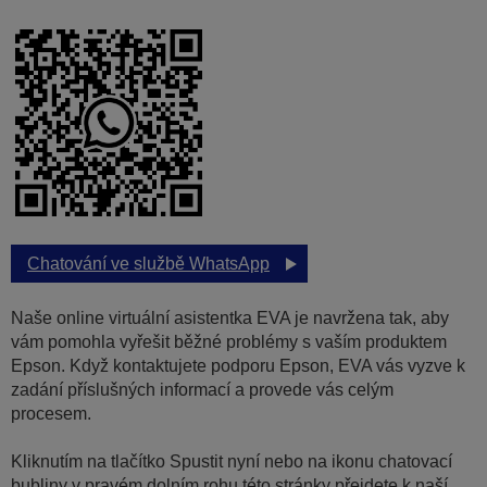
Chatování ve službě WhatsApp
Naše online virtuální asistentka EVA je navržena tak, aby
vám pomohla vyřešit běžné problémy s vaším produktem
Epson. Když kontaktujete podporu Epson, EVA vás vyzve k
zadání příslušných informací a provede vás celým
procesem.
Kliknutím na tlačítko Spustit nyní nebo na ikonu chatovací
bubliny v pravém dolním rohu této stránky přejdete k naší